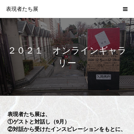
表現者たち展
２０２１ オンラインギャラ
リー
表現者たち展
は、
①ゲストと対話し（9月）
②対話から受けたインスピレーションをもとに、