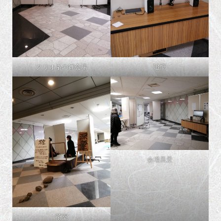
クリオネの舞会場
追憶
会場風景
茶室