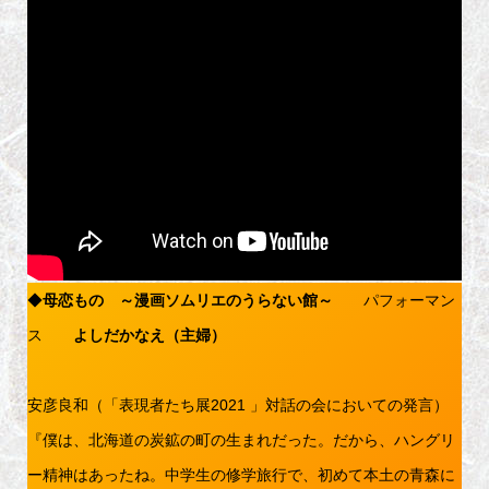
◆
母恋もの ～漫画ソムリエのうらない館～
パフォーマン
ス
よしだかなえ（主婦）
安彦良和（「表現者たち展2021 」対話の会においての発言）
『僕は、北海道の炭鉱の町の生まれだった。だから、ハングリ
ー精神はあったね。中学生の修学旅行で、初めて本土の青森に