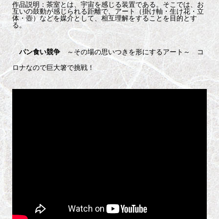
作品説明：茶室とは、宇宙を感じる装置である。そこでは、お
互いの鼓動が感じられる距離で、アート（掛け軸・生け花・立
体・壺）などを媒介として、相互理解をすることを目的とす
る。
パン食い競争
～その場の思いつきを形にするアート～ コ
ロナなので巨大箸で挑戦！