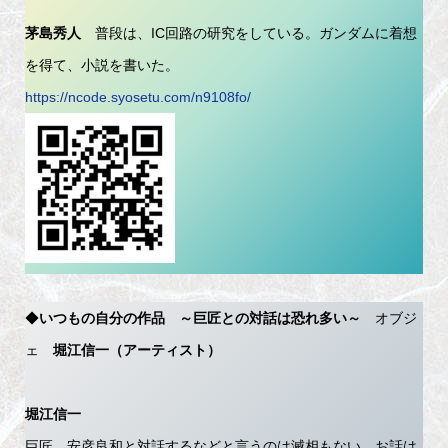
茅島秀人
普段は、IC回路の研究をしている。ガンダムに着想
を得て、小説を書いた。
https://ncode.syosetu.com/n9108fo/
◆
いつもの自分の作品
～巨匠との対話は恐れ多い～
オブジ
ェ
堀江信一（アーティスト）
堀江信一
巨匠、安彦良和と対話するなどと言うのは滅相もない。お話は