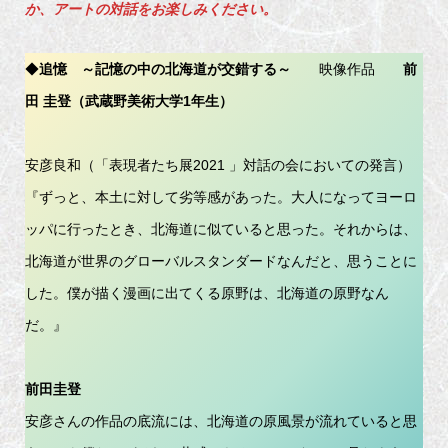
か、アートの対話をお楽しみください。
◆
追憶 ～記憶の中の北海道が交錯する～
映像作品
前
田 圭登（武蔵野美術大学1年生）
安彦良和（「表現者たち展2021 」対話の会においての発言）
『ずっと、本土に対して劣等感があった。大人になってヨーロ
ッパに行ったとき、北海道に似ていると思った。それからは、
北海道が世界のグローバルスタンダードなんだと、思うことに
した。僕が描く漫画に出てくる原野は、北海道の原野なん
だ。』
前田圭登
安彦さんの作品の底流には、北海道の原風景が流れていると思