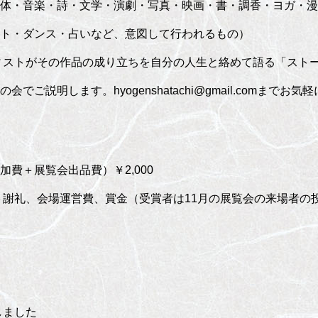
・詩・文学・演劇・写真・映画・書・調香・ヨガ・漫
ス・占いなど、意図して行われるもの）
ストがその作品の成り立ちを自分の人生と絡めて語る「スト
説明します。hyogenshatachi@gmail.comまでお
費＋展覧会出品費）￥2,000
謝礼、会場運営費、賞金（受賞者は11月の展覧会の来場者の
しました