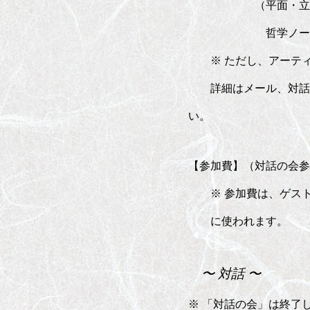
（平面・立体・音楽
哲学ノート・ダン
※ ただし、アーティ
詳細はメール、対話の会でご
い。
【参加費】（対話の会参加
※ 参加費は、ゲスト
に使われます。
〜 対話 〜
※ 「対話の会」は終了